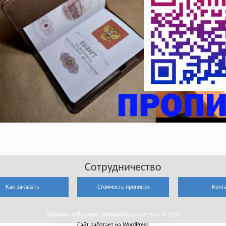
Сотрудничество
Как заказать
Стоимость прописки
Конт
Прописка в Порхове. porhov.kultura-ozersk.ru © 2026
Сайт работает на WordPress