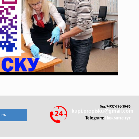
Тел. 7-937-796-30-96
kupi.propisku@gmail.com
акты
Telegram:
Нажмите тут